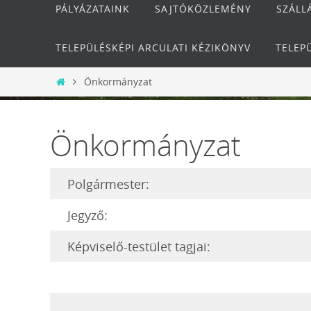
PÁLYÁZATAINK
SAJTÓKÖZLEMÉNY
SZÁLL
TELEPÜLÉSKÉPI ARCULATI KÉZIKÖNYV
TELEP
Otthon
Önkormányzat
Önkormányzat
Polgármester:
Jegyző:
Képviselő-testület tagjai: