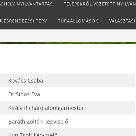
ÁSHELY NYILVÁNTARTÁS
TELEPEKRŐL VEZETETT NYILVÁ
ÜLÉSRENDEZÉSI TERV
TÚRAÁLLOMÁSOK
VÁLASZTÁS
Kovács Csaba
Dr.Sipos Éva
Király Richárd alpolgármester
Baráth Zoltán képviselő
Kun Zsolt képviselő