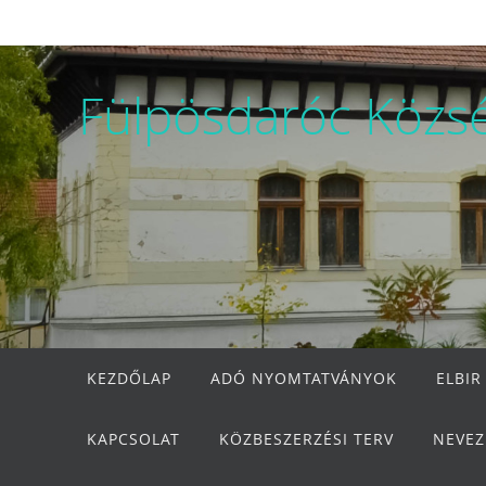
Megszakítás
Fülpösdaróc Közs
Megszakítás
KEZDŐLAP
ADÓ NYOMTATVÁNYOK
ELBIR
KAPCSOLAT
KÖZBESZERZÉSI TERV
NEVEZ