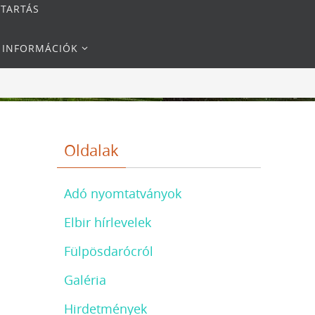
NTARTÁS
I INFORMÁCIÓK
Oldalak
Adó nyomtatványok
Elbir hírlevelek
Fülpösdarócról
Galéria
Hirdetmények