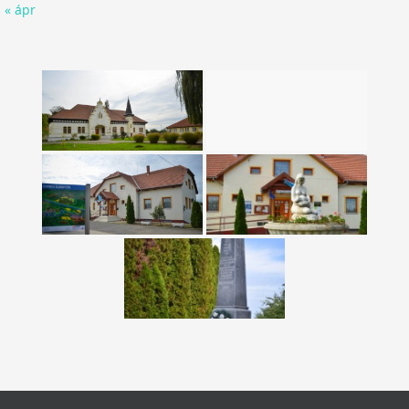
« ápr