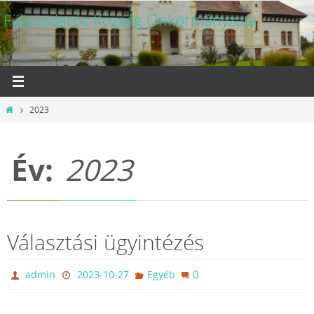
Megszakítás
Fülpösdaróc Község Önkormányzata
Otthon
2023
Év:
2023
Választási ügyintézés
0
admin
2023-10-27
Egyéb