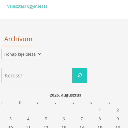
Választási ügyintézés
Archívum
Archívum
Keresés:
Keress!
2026. augusztus
h
K
s
c
p
s
v
1
2
3
4
5
6
7
8
9
10
11
12
13
14
15
16