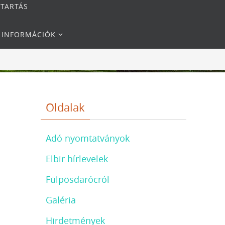
NTARTÁS
I INFORMÁCIÓK
Oldalak
Adó nyomtatványok
Elbir hírlevelek
Fülpösdarócról
Galéria
Hirdetmények