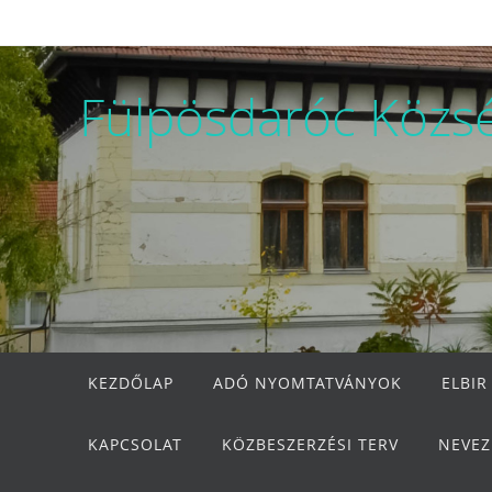
Megszakítás
Fülpösdaróc Közs
Megszakítás
KEZDŐLAP
ADÓ NYOMTATVÁNYOK
ELBIR
KAPCSOLAT
KÖZBESZERZÉSI TERV
NEVEZ