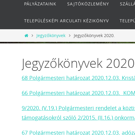
PÁLYÁZATAINK
SAJTÓKÖZLEMÉNY
SZÁLL
TELEPÜLÉSKÉPI ARCULATI KÉZIKÖNYV
TELEP
Otthon
Jegyzőkönyvek
Jegyzőkönyvek 2020.
Jegyzőkönyvek 2020
68 Polgármesteri határozat 2020.12.03. Kristá
66 Polgármesteri határozat 2020.12.03. KO
9/2020. (V.19.) Polgármesteri rendelet a közt
támogatásokról szóló 2/2015. (II.16.) önkor
67 Polgármesteri határozat 2020.12.03. adó