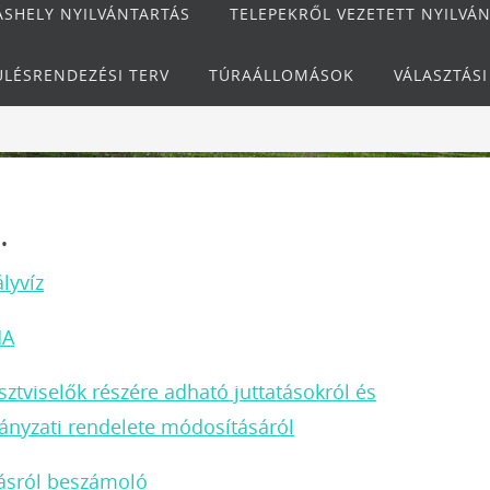
ÁSHELY NYILVÁNTARTÁS
TELEPEKRŐL VEZETETT NYILVÁ
ÜLÉSRENDEZÉSI TERV
TÚRAÁLLOMÁSOK
VÁLASZTÁS
.
lyvíz
MA
isztviselők részére adható juttatásokról és
mányzati rendelete módosításáról
zásról beszámoló