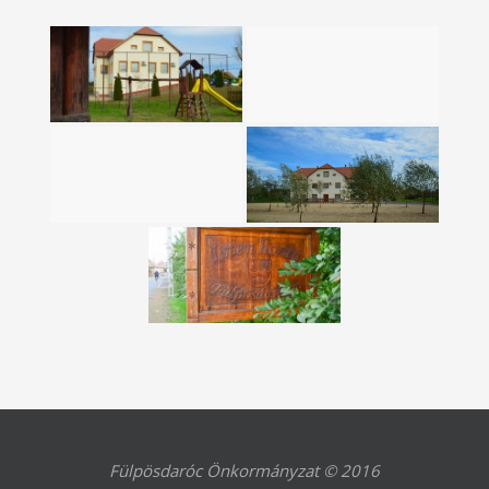
Fülpösdaróc Önkormányzat © 2016