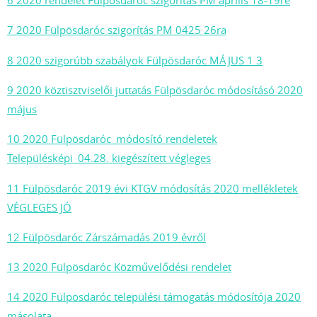
6 2020 rendelet Fülpösdaróc szigorítás PM április 18-19re
7 2020 Fülpösdaróc szigorítás PM 0425 26ra
8 2020 szigorúbb szabályok Fülpösdaróc MÁJUS 1 3
9 2020 köztisztviselői juttatás Fülpösdaróc módosításó 2020
május
10 2020 Fülpösdaróc_módosító rendeletek
Településképi_04.28. kiegészített végleges
11 Fülpösdaróc 2019 évi KTGV módosítás 2020 mellékletek
VÉGLEGES JÓ
12 Fülpösdaróc Zárszámadás 2019 évről
13 2020 Fülpösdaróc Közművelődési rendelet
14 2020 Fülpösdaróc települési támogatás módosítója 2020
másolata