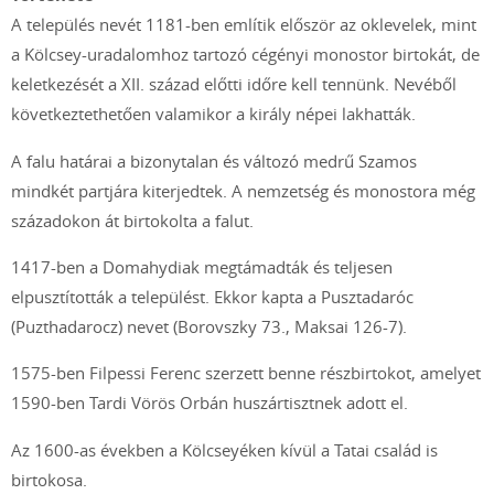
A település nevét 1181-ben említik először az oklevelek, mint
a Kölcsey-uradalomhoz tartozó cégényi monostor birtokát, de
keletkezését a XII. század előtti időre kell tennünk. Nevéből
következtethetően valamikor a király népei lakhatták.
A falu határai a bizonytalan és változó medrű Szamos
mindkét partjára kiterjedtek. A nemzetség és monostora még
századokon át birtokolta a falut.
1417-ben a Domahydiak megtámadták és teljesen
elpusztították a települést. Ekkor kapta a Pusztadaróc
(Puzthadarocz) nevet (Borovszky 73., Maksai 126-7).
1575-ben Filpessi Ferenc szerzett benne részbirtokot, amelyet
1590-ben Tardi Vörös Orbán huszártisztnek adott el.
Az 1600-as években a Kölcseyéken kívül a Tatai család is
birtokosa.