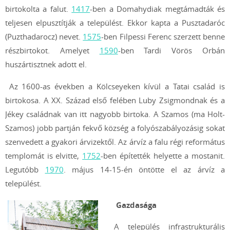
birtokolta a falut.
1417
-ben a Domahydiak megtámadták és
teljesen elpusztítják a települést. Ekkor kapta a Pusztadaróc
(Puzthadarocz)
nevet.
1575
-ben Filpessi Ferenc szerzett benne
részbirtokot. Amelyet
1590
-ben Tardi Vörös Orbán
huszártisztnek adott el.
Az 1600-as években a Kölcseyeken kívül a Tatai család is
birtokosa. A XX. Század első felében Luby Zsigmondnak
és a
Jékey családnak
van itt nagyobb birtoka. A Szamos (ma Holt-
Szamos) jobb partján fekvő község a folyószabályozásig sokat
szenvedett a gyakori árvizektől. Az árvíz a falu régi református
templomát is elvitte,
1752
-ben építették helyette a mostanit.
Legutóbb
1970
. május 14-15-én öntötte el az árvíz a
települést.
Gazdasága
A település infrastrukturális