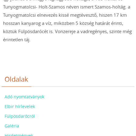
Tunyogmatolcsi- Holt-Szamos néven ismert Szamos-holtág. a
Tunyogmatolcsi elnevezés kissé megtévesztő, hiszen 17 km
hosszan kanyarog a víz, miközben 5 község határát érinti,
köztük Fülpösdarócét is. Vonzereje a vadregényes, szinte még
érintetlen táj.
Oldalak
Adó nyomtatványok
Elbir hírlevelek
Fülpösdarócról
Galéria
Hirdetmények