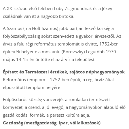
A XX. század első felében Luby Zsigmondnak és a Jékey
családnak van itt a nagyobb birtoka.
A Szamos (ma Holt-Szamos) jobb partján fekvő község a
folyószabályozásig sokat szenvedett a gyakori árvizektől. Az
árvíz a falu régi református templomát is elvitte, 1752-ben
építették helyette a mostanit. (Borovszky) Legutóbb 1970.
május 14-15-én öntötte el az árvíz a települést.
Épített és Természeti értékek, sajátos néphagyományok
Református templom – 1752-ben épült, a régi árvíz által
elpusztított templom helyére.
Fülpösdaróc község vonzerejét a romlatlan természeti
környezet, a csend, a jó levegő, a hagyományokon alapuló élő
gazdálkodási formák, a paraszt kultúra adja.
Gazdaság (mezőgazdaság, ipar, vállalkozások)