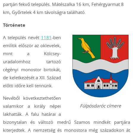
partján fekvő település. Mátészalka 16 km, Fehérgyarmat 8
km, Győrtelek 4 km távolságra található.
Története
A település nevét
1181
-ben
említik először az oklevelek,
mint a Kölcsey-
uradalomhoz tartozó
cégényi monostor birtokát,
de keletkezését a XII. Század
előtti időre kell tennünk.
Nevéből következtethetően
Fülpösdaróc címere
valamikor a király népei
lakhatták. A falu határai a
bizonytalan és változó medrű Szamos mindkét partjára
kiterjedtek. A nemzetség és monostora még századokon át