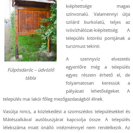
kiépítettsége magas
színvonalú. Valamennyi útja
szilárd burkolatú, teljes az
ivóvízhálózat-kiépítettség. A
település kitörési pontjának a
turizmust tekinti.
A szennyvíz elvezetés
egyenlőre még a település
Fülpösdaróc – üdvözlő
egyes részein érhető el, de
tábla
folyamatosan keressük a
pályázati lehetőségeket. A
település mai lakói főleg mezőgazdaságból élnek.
Vasútja nincs, a közlekedést a szomszédos településekkel és
Mátészalkával autóbuszjárat kapcsolja össze. A település
lélekszáma miatt önálló intézménnyel nem rendelkezik. Az