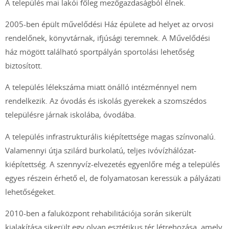
A település mai lakói főleg mezőgazdaságból élnek.
2005-ben épült művelődési Ház épülete ad helyet az orvosi
rendelőnek, könyvtárnak, ifjúsági teremnek. A Művelődési
ház mögött található sportpályán sportolási lehetőség
biztosított.
A település lélekszáma miatt önálló intézménnyel nem
rendelkezik. Az óvodás és iskolás gyerekek a szomszédos
településre járnak iskolába, óvodába.
A település infrastrukturális kiépítettsége magas színvonalú.
Valamennyi útja szilárd burkolatú, teljes ivóvízhálózat-
kiépítettség. A szennyvíz-elvezetés egyenlőre még a település
egyes részein érhető el, de folyamatosan keressük a pályázati
lehetőségeket.
2010-ben a faluközpont rehabilitációja során sikerült
kialakítása sikerült egy olyan esztétikus tér létrehozása, amely