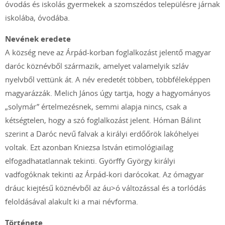
óvodás és iskolás gyermekek a szomszédos településre járnak
iskolába, óvodába.
Nevének eredete
A község neve az Árpád-korban foglalkozást jelentő magyar
daróc köznévből származik, amelyet valamelyik szláv
nyelvből vettünk át. A név eredetét többen, többféleképpen
magyarázzák. Melich János úgy tartja, hogy a hagyományos
„solymár” értelmezésnek, semmi alapja nincs, csak a
kétségtelen, hogy a szó foglalkozást jelent. Hóman Bálint
szerint a Daróc nevű falvak a királyi erdőőrök lakóhelyei
voltak. Ezt azonban Kniezsa István etimológiailag
elfogadhatatlannak tekinti. Györffy György királyi
vadfogóknak tekinti az Árpád-kori darócokat. Az ómagyar
dráuc kiejtésű köznévből az áu>ó változással és a torlódás
feloldásával alakult ki a mai névforma.
Története