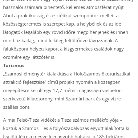
használói számára pihentető, kellemes atmoszférát nyújt.
Ahol a praktikusság és esztétikai szempontok mellett a
közösségteremtés is szerepet kap. a helybéliek és az ide
látogatók legalább egy rövid időre megpihenjenek és innen
mind fizikailag, mind lelkileg feltöltődve távozzanak. A
faluközpont helyett kapott a kisgyermekes családok nagy
örömére egy játszótér is.
Turizmus
„Szamosi élménytér kialakítása a Holt-Szamos ökoturisztikai
attrakció fejlesztése” című projekt nyomán a községben
megépítésre került egy 17,7 méter magasságú vasbeton
szerkezetű kilátótorony, mini Szatmári park és egy vízre
szállási pont.
A mai Felső-Tisza vidékét a Tisza számos mellékfolyója –
köztük a Szamos – és a folyószabályozás együtt alakította ki.
Így jött létre a megye legnagyobb holtága, a 185 hektáros