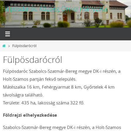
Megszakítás
Fülpösdaróc Község Önkormányzata
Otthon
Fülpösdarócról
Fülpösdarócról
Fülpösdaróc Szabolcs-Szatmár-Bereg megye DK-i részén, a
Holt-Szamos partján fekvő település.
Mátészalka 16 km, Fehérgyarmat 8 km, Győrtelek 4 km
távolságra található.
Területe: 435 ha, lakosság száma 322 fő.
Földrajzi elhelyezkedése
Szabolcs-Szatmár-Bereg megye DK-i részén, a Holt-Szamos