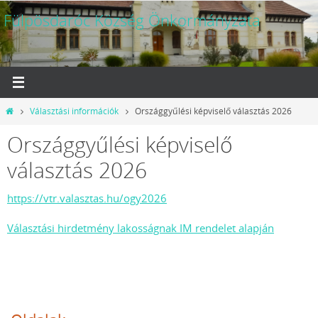
Megszakítás
Fülpösdaróc Község Önkormányzata
Otthon
Választási információk
Országgyűlési képviselő választás 2026
Országgyűlési képviselő
választás 2026
https://vtr.valasztas.hu/ogy2026
Választási hirdetmény lakosságnak IM rendelet alapján