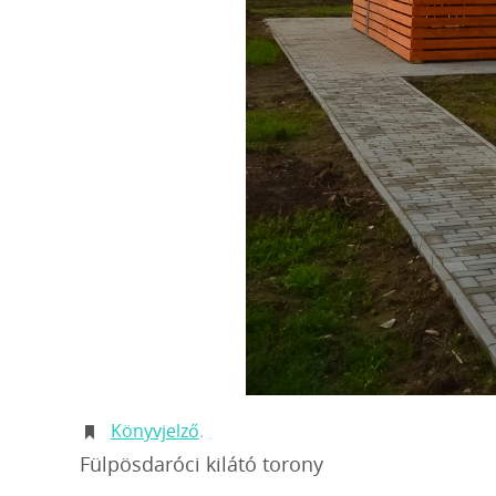
Könyvjelző
.
Fülpösdaróci kilátó torony