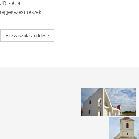
URL-jét a
egjegyzést teszek