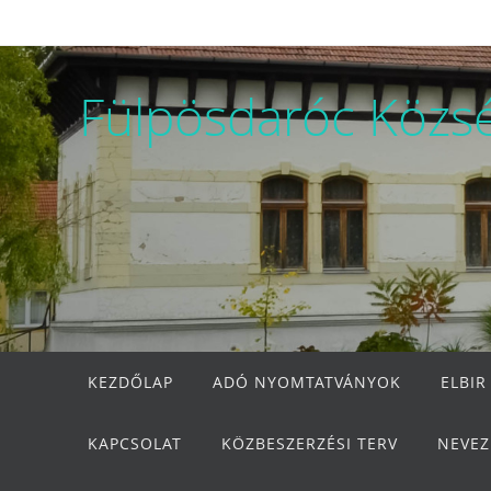
Megszakítás
Fülpösdaróc Közs
Megszakítás
KEZDŐLAP
ADÓ NYOMTATVÁNYOK
ELBIR
KAPCSOLAT
KÖZBESZERZÉSI TERV
NEVEZ