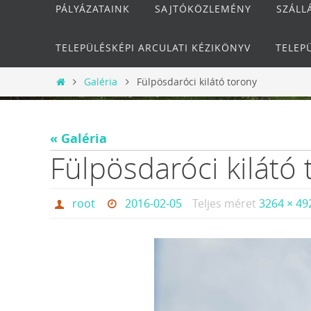
PÁLYÁZATAINK
SAJTÓKÖZLEMÉNY
SZÁLL
TELEPÜLÉSKÉPI ARCULATI KÉZIKÖNYV
TELEP
Otthon
Galéria
Fülpösdaróci kilátó torony
« Galéria
Fülpösdaróci kilátó
root
2016-02-05
Teljes méret
3264 × 49