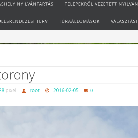
ÁSHELY NYILVÁNTARTÁS
TELEPEKRŐL VEZETETT NYILVÁ
ÜLÉSRENDEZÉSI TERV
TÚRAÁLLOMÁSOK
VÁLASZTÁS
 torony
28
pixel
root
2016-02-05
0