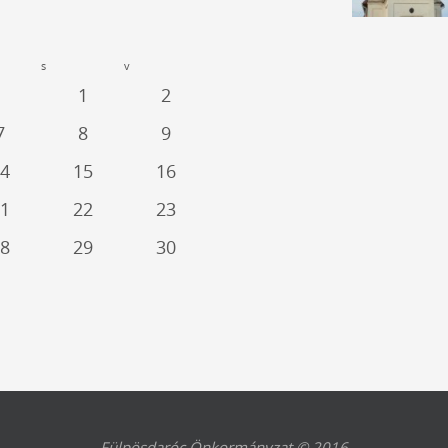
s
v
1
2
7
8
9
4
15
16
1
22
23
8
29
30
Fülpösdaróc Önkormányzat © 2016