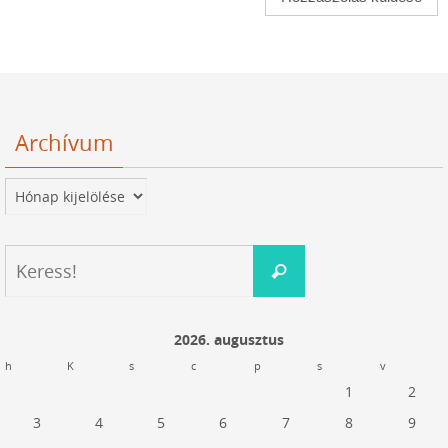
Archívum
Archívum
Keresés:
Keress!
2026. augusztus
h
K
s
c
p
s
v
1
2
3
4
5
6
7
8
9