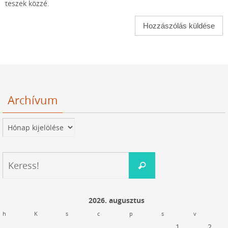
teszek közzé.
Archívum
Archívum
Keresés:
Keress!
2026. augusztus
h
K
s
c
p
s
v
1
2