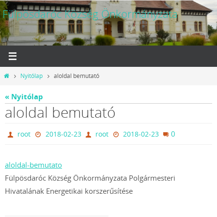
Megszakítás
Fülpösdaróc Község Önkormányzata
Otthon
Nyitólap
aloldal bemutató
« Nyitólap
aloldal bemutató
0
root
2018-02-23
root
2018-02-23
aloldal-bemutato
Fülpösdaróc Község Önkormányzata Polgármesteri
Hivatalának Energetikai korszerűsítése