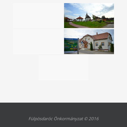
Fülpösdaróc Önkormányzat © 2016