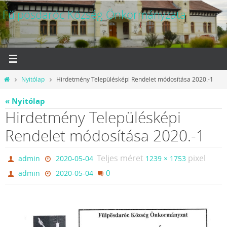
Megszakítás
Fülpösdaróc Község Önkormányzata
Otthon
Nyitólap
Hirdetmény Településképi Rendelet módosítása 2020.-1
« Nyitólap
Hirdetmény Településképi
Rendelet módosítása 2020.-1
Teljes méret
pixel
admin
2020-05-04
1239 × 1753
0
admin
2020-05-04