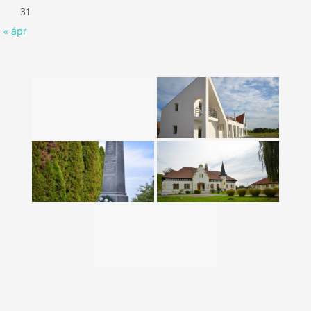
31
« ápr