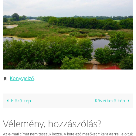
Könyvjelző
.
Előző kép
Következő kép
Vélemény, hozzászólás?
Az e-mail címet nem tesszük közzé.
A kötelező mezőket
*
karakterrel jelöltük