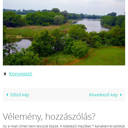
Könyvjelző
.
Előző kép
Következő kép
Vélemény, hozzászólás?
Az e-mail címet nem tesszük közzé.
A kötelező mezőket
*
karakterrel jelöltük