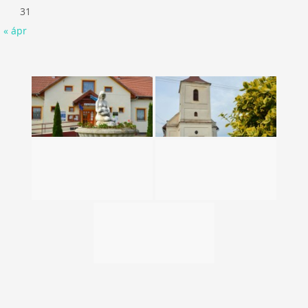
31
« ápr