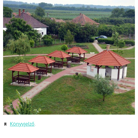
Könyvjelző
.