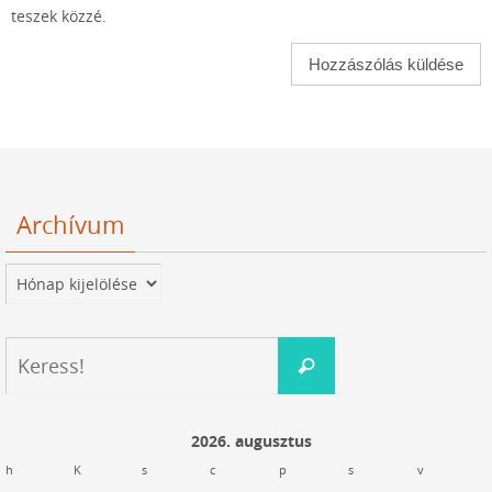
teszek közzé.
Archívum
Archívum
Keresés:
Keress!
2026. augusztus
h
K
s
c
p
s
v