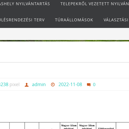
ÁSHELY NYILVÁNTARTÁS
TELEPEKRŐL VEZETETT NYILVÁ
ÜLÉSRENDEZÉSI TERV
TÚRAÁLLOMÁSOK
VÁLASZTÁS
3238
pixel
admin
2022-11-08
0