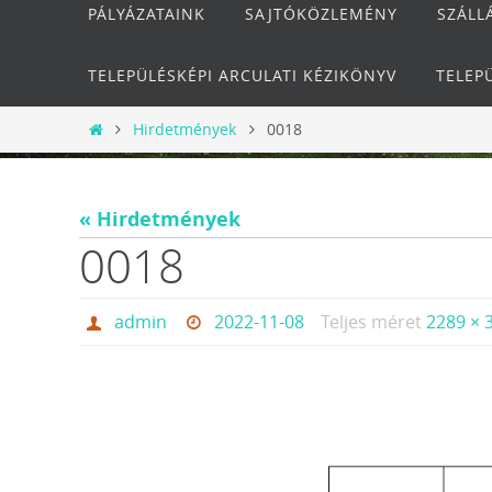
PÁLYÁZATAINK
SAJTÓKÖZLEMÉNY
SZÁLL
TELEPÜLÉSKÉPI ARCULATI KÉZIKÖNYV
TELEP
Otthon
Hirdetmények
0018
« Hirdetmények
0018
admin
2022-11-08
Teljes méret
2289 × 