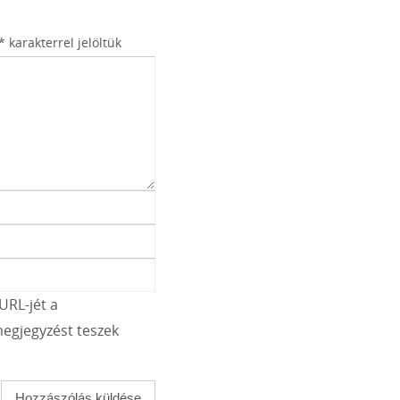
*
karakterrel jelöltük
URL-jét a
egjegyzést teszek