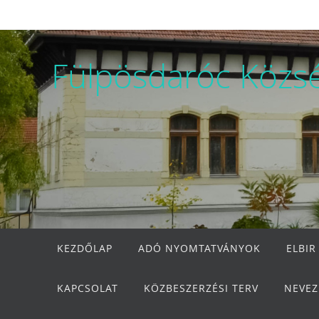
Megszakítás
Fülpösdaróc Közs
Megszakítás
KEZDŐLAP
ADÓ NYOMTATVÁNYOK
ELBIR
KAPCSOLAT
KÖZBESZERZÉSI TERV
NEVEZ