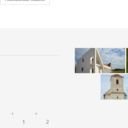
s
v
1
2