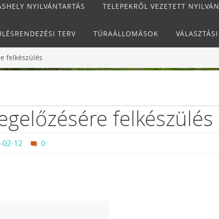
ÁSHELY NYILVÁNTARTÁS
TELEPEKRŐL VEZETETT NYILVÁ
ÜLÉSRENDEZÉSI TERV
TÚRAÁLLOMÁSOK
VÁLASZTÁS
e felkészülés
egelőzésére felkészülés
-02-12
0