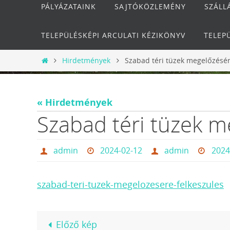
PÁLYÁZATAINK
SAJTÓKÖZLEMÉNY
SZÁLL
TELEPÜLÉSKÉPI ARCULATI KÉZIKÖNYV
TELEP
Otthon
Hirdetmények
Szabad téri tüzek megelőzésér
« Hirdetmények
Szabad téri tüzek m
admin
2024-02-12
admin
2024
szabad-teri-tuzek-megelozesere-felkeszules
Előző kép