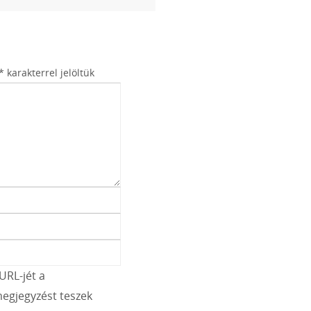
*
karakterrel jelöltük
URL-jét a
egjegyzést teszek