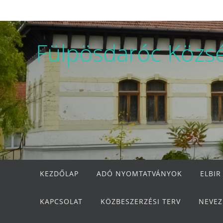
Megszakítás
Fülpösdaróc Közs
Megszakítás
KEZDŐLAP
ADÓ NYOMTATVÁNYOK
ELBIR
KAPCSOLAT
KÖZBESZERZÉSI TERV
NEVEZ