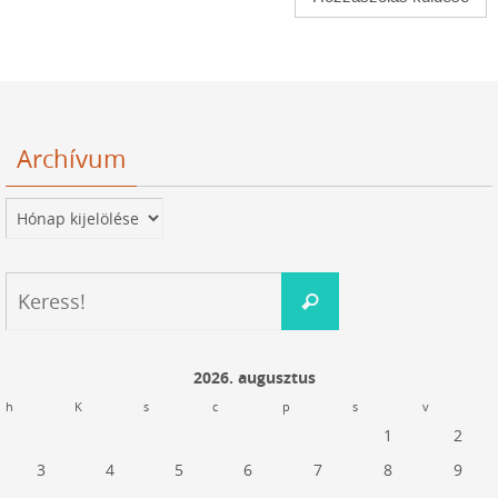
Archívum
Archívum
Keresés:
Keress!
2026. augusztus
h
K
s
c
p
s
v
1
2
3
4
5
6
7
8
9