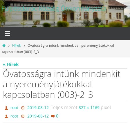
Megszakítás
Fülpösdaróc Község Önkormányzata
Otthon
Hírek
Óvatosságra intünk mindenkit a nyereményjátékokkal
kapcsolatban (003)-2_3
« Hírek
Óvatosságra intünk mindenkit
a nyereményjátékokkal
kapcsolatban (003)-2_3
Teljes méret
pixel
root
2019-08-12
827 × 1169
0
root
2019-08-12