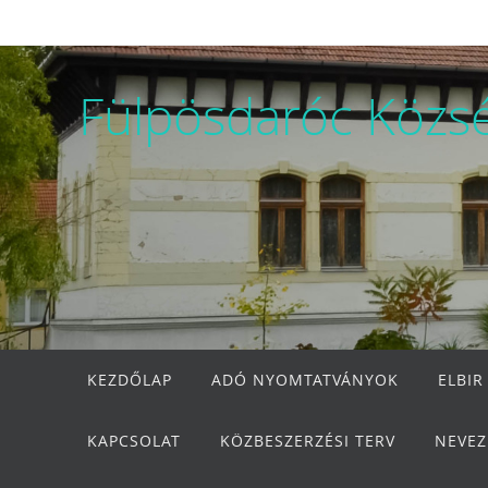
Megszakítás
Fülpösdaróc Közs
Megszakítás
KEZDŐLAP
ADÓ NYOMTATVÁNYOK
ELBIR
KAPCSOLAT
KÖZBESZERZÉSI TERV
NEVEZ