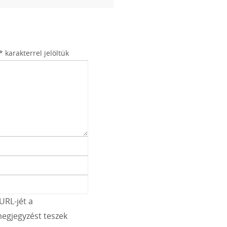
*
karakterrel jelöltük
URL-jét a
egjegyzést teszek