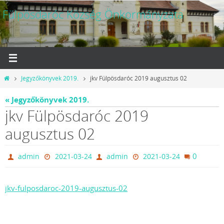
Megszakítás
Fülpösdaróc Község Önkormányzata
Otthon
Jegyzőkönyvek 2019.
jkv Fülpösdaróc 2019 augusztus 02
« Jegyzőkönyvek 2019.
jkv Fülpösdaróc 2019
augusztus 02
0
admin
2021-03-24
admin
2021-03-24
jkv-fulposdaroc-2019-augusztus-02