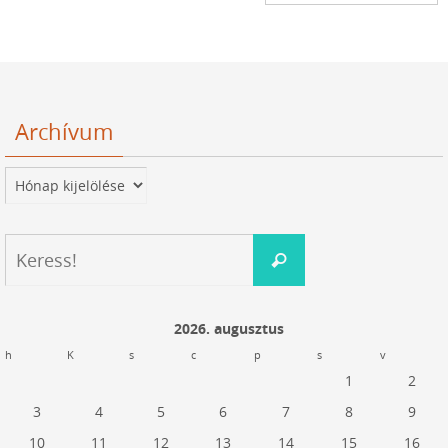
Archívum
Archívum
Keresés:
Keress!
2026. augusztus
h
K
s
c
p
s
v
1
2
3
4
5
6
7
8
9
10
11
12
13
14
15
16