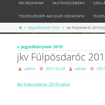
PÁLYÁZATAINK
SAJTÓKÖZLEMÉNY
SZÁLL
TELEPÜLÉSKÉPI ARCULATI KÉZIKÖNYV
TELEP
Otthon
Jegyzőkönyvek 2019.
jkv Fülpösdaróc 2019 júl
« Jegyzőkönyvek 2019.
jkv Fülpösdaróc 201
admin
2021-03-24
admin
2021
jkv-fulposdaroc-2019-julius