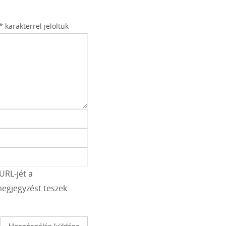
*
karakterrel jelöltük
URL-jét a
egjegyzést teszek