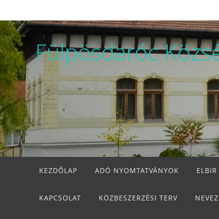
Megszakítás
Fülpösdaróc Közs
Megszakítás
KEZDŐLAP
ADÓ NYOMTATVÁNYOK
ELBIR
KAPCSOLAT
KÖZBESZERZÉSI TERV
NEVEZ