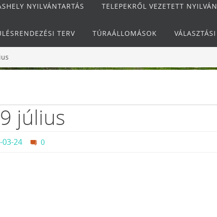
ÁSHELY NYILVÁNTARTÁS
TELEPEKRŐL VEZETETT NYILVÁ
ÜLÉSRENDEZÉSI TERV
TÚRAÁLLOMÁSOK
VÁLASZTÁS
ius
9 július
-03-24
0