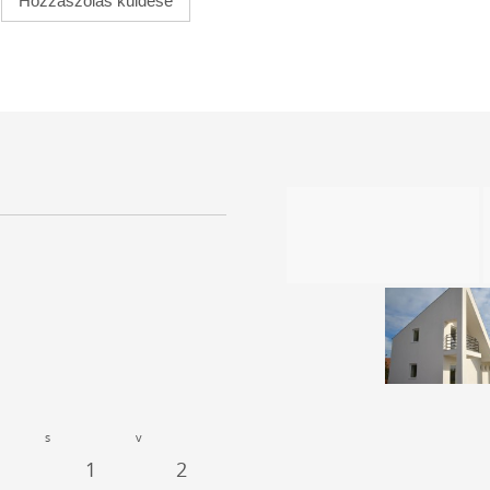
s
v
1
2