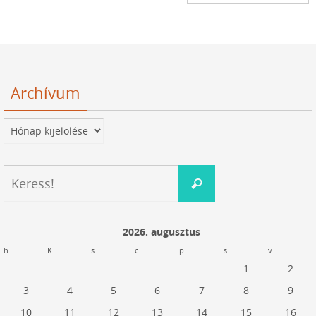
Archívum
Archívum
Keresés:
Keress!
2026. augusztus
h
K
s
c
p
s
v
1
2
3
4
5
6
7
8
9
10
11
12
13
14
15
16