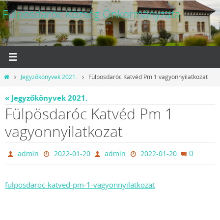
Megszakítás
Fülpösdaróc Község Önkormányzata
Otthon
Jegyzőkönyvek 2021.
Fülpösdaróc Katvéd Pm 1 vagyonnyilatkozat
« Jegyzőkönyvek 2021.
Fülpösdaróc Katvéd Pm 1
vagyonnyilatkozat
0
admin
2022-01-20
admin
2022-01-20
fulposdaroc-katved-pm-1-vagyonnyilatkozat