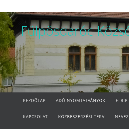
Megszakítás
Fülpösdaróc Közs
Megszakítás
KEZDŐLAP
ADÓ NYOMTATVÁNYOK
ELBIR
KAPCSOLAT
KÖZBESZERZÉSI TERV
NEVEZ