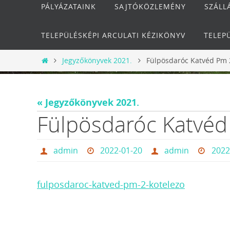
PÁLYÁZATAINK
SAJTÓKÖZLEMÉNY
SZÁLL
TELEPÜLÉSKÉPI ARCULATI KÉZIKÖNYV
TELEP
Otthon
Jegyzőkönyvek 2021.
Fülpösdaróc Katvéd Pm 
« Jegyzőkönyvek 2021.
Fülpösdaróc Katvéd
admin
2022-01-20
admin
2022
fulposdaroc-katved-pm-2-kotelezo