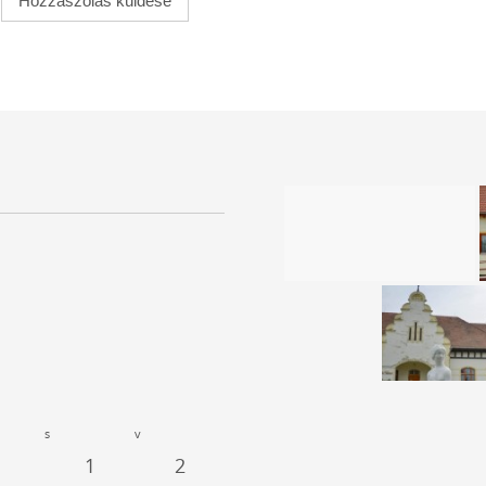
s
v
1
2