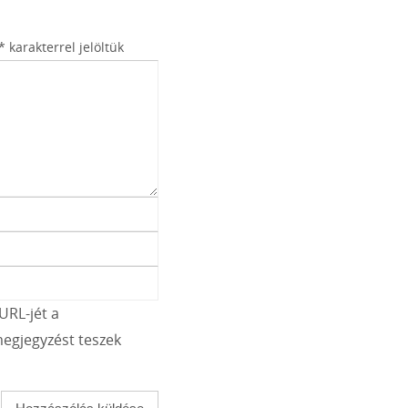
*
karakterrel jelöltük
URL-jét a
egjegyzést teszek