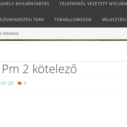
ÁSHELY NYILVÁNTARTÁS
TELEPEKRŐL VEZETETT NYILVÁ
ÜLÉSRENDEZÉSI TERV
TÚRAÁLLOMÁSOK
VÁLASZTÁS
2 kötelező
 Pm 2 kötelező
-01-20
0