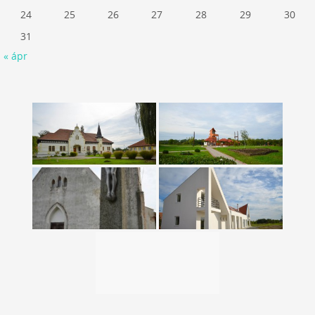
24
25
26
27
28
29
30
31
« ápr