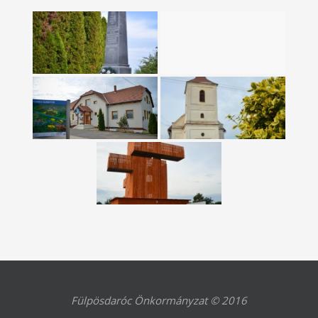
Fülpösdaróc Önkormányzat © 2016