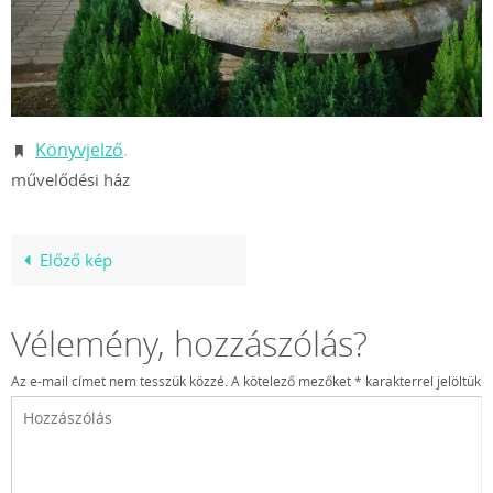
Könyvjelző
.
művelődési ház
Előző kép
Vélemény, hozzászólás?
Az e-mail címet nem tesszük közzé.
A kötelező mezőket
*
karakterrel jelöltük