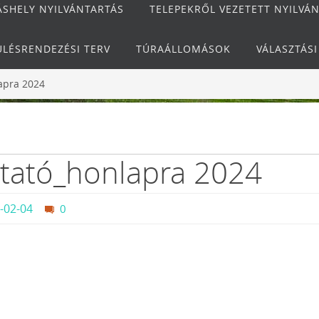
ÁSHELY NYILVÁNTARTÁS
TELEPEKRŐL VEZETETT NYILVÁ
ÜLÉSRENDEZÉSI TERV
TÚRAÁLLOMÁSOK
VÁLASZTÁS
lapra 2024
ztató_honlapra 2024
-02-04
0