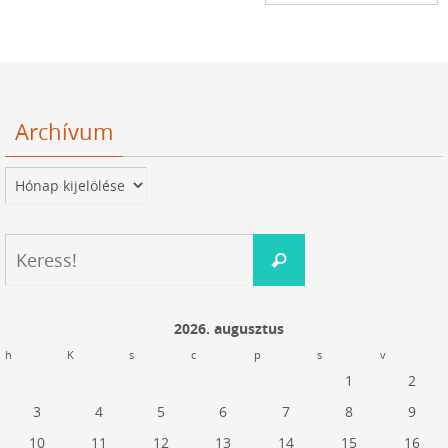
Archívum
Archívum
Keresés:
Keress!
2026. augusztus
h
K
s
c
p
s
v
1
2
3
4
5
6
7
8
9
10
11
12
13
14
15
16