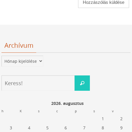
Archívum
Archívum
Keresés:
Keress!
2026. augusztus
h
K
s
c
p
s
v
1
2
3
4
5
6
7
8
9