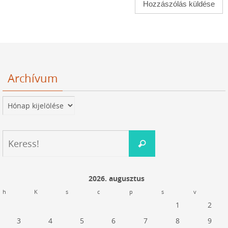
Archívum
Archívum
Keresés:
Keress!
2026. augusztus
h
K
s
c
p
s
v
1
2
3
4
5
6
7
8
9