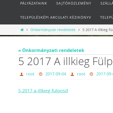
PÁLYÁZATAINK
SAJTÓKÖZLEMÉNY
SZÁLL
TELEPÜLÉSKÉPI ARCULATI KÉZIKÖNYV
TELEP
Otthon
Önkormányzati rendeletek
5 2017 A illkieg F
« Önkormányzati rendeletek
5 2017 A illkieg Fül
root
2017-09-04
root
2017-09-
5-2017-a-illkieg-fulposd