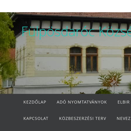
Megszakítás
Fülpösdaróc Közs
Megszakítás
KEZDŐLAP
ADÓ NYOMTATVÁNYOK
ELBIR
KAPCSOLAT
KÖZBESZERZÉSI TERV
NEVEZ