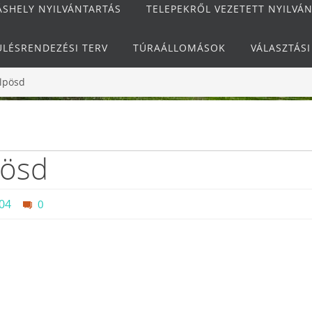
ÁSHELY NYILVÁNTARTÁS
TELEPEKRŐL VEZETETT NYILVÁ
ÜLÉSRENDEZÉSI TERV
TÚRAÁLLOMÁSOK
VÁLASZTÁS
ülpösd
pösd
04
0