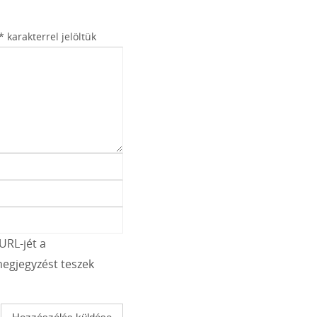
*
karakterrel jelöltük
URL-jét a
egjegyzést teszek