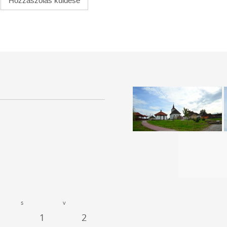
s
v
1
2