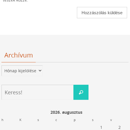
teszek közzé.
Archívum
Archívum
Keresés:
Keress!
2026. augusztus
h
K
s
c
p
s
v
1
2