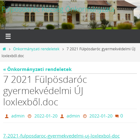
Megszakítás
Fülpösdaróc Község Önkormányzata
Otthon
Önkormányzati rendeletek
7 2021 Fülpösdaróc gyermekvédelmi ÚJ
loxlexből.doc
« Önkormányzati rendeletek
7 2021 Fülpösdaróc
gyermekvédelmi ÚJ
loxlexből.doc
0
admin
2022-01-20
admin
2022-01-20
7-2021-fulposdaroc-gyermekvedelmi-uj-loxlexbol-doc