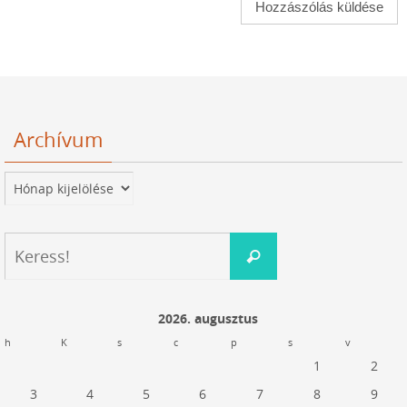
Archívum
Archívum
Keresés:
Keress!
2026. augusztus
h
K
s
c
p
s
v
1
2
3
4
5
6
7
8
9