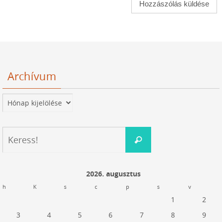
Archívum
Archívum
Keresés:
Keress!
2026. augusztus
h
K
s
c
p
s
v
1
2
3
4
5
6
7
8
9