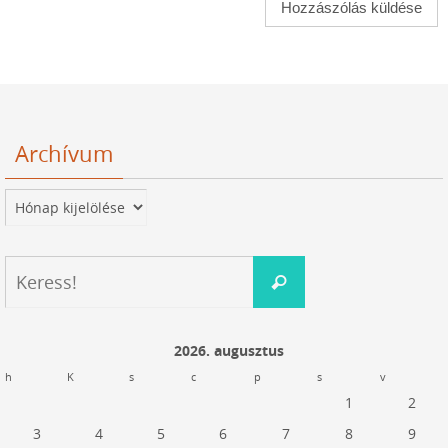
Archívum
Archívum
Keresés:
Keress!
2026. augusztus
h
K
s
c
p
s
v
1
2
3
4
5
6
7
8
9