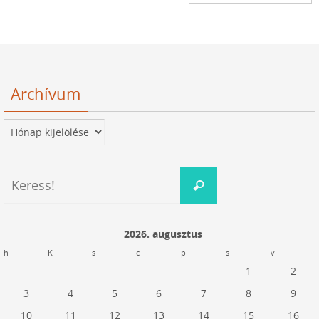
Archívum
Archívum
Keresés:
Keress!
2026. augusztus
h
K
s
c
p
s
v
1
2
3
4
5
6
7
8
9
10
11
12
13
14
15
16