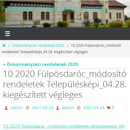
Megszakítás
Fülpösdaróc Község Önkormányzata
Otthon
Önkormányzati rendeletek 2020
10 2020 Fülpösdaróc_módosító
rendeletek Településképi_04.28. kiegészített végleges
« Önkormányzati rendeletek 2020
10 2020 Fülpösdaróc_módosító
rendeletek Településképi_04.28.
kiegészített végleges
0
admin
2021-03-24
admin
2021-03-24
10-2020-fulposdaroc_modosito-rendeletek-telepuleskepi_04-