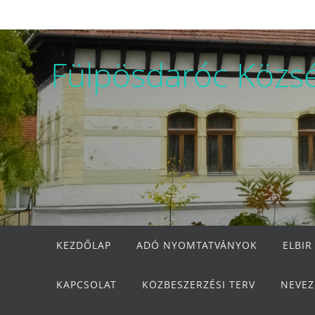
Megszakítás
Fülpösdaróc Közs
Megszakítás
KEZDŐLAP
ADÓ NYOMTATVÁNYOK
ELBIR
KAPCSOLAT
KÖZBESZERZÉSI TERV
NEVEZ