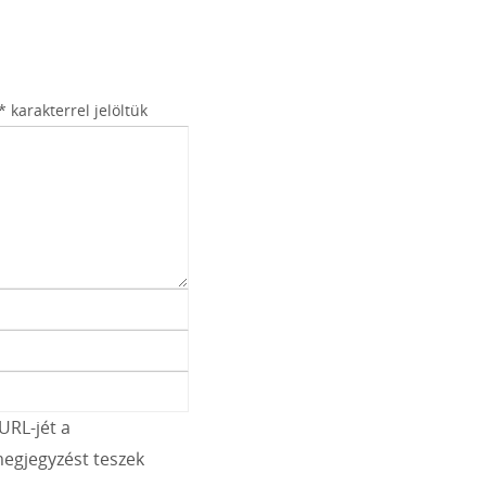
*
karakterrel jelöltük
URL-jét a
egjegyzést teszek