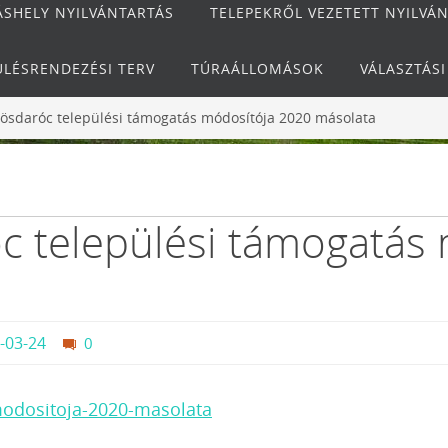
ÁSHELY NYILVÁNTARTÁS
TELEPEKRŐL VEZETETT NYILVÁ
ÜLÉSRENDEZÉSI TERV
TÚRAÁLLOMÁSOK
VÁLASZTÁS
pösdaróc települési támogatás módosítója 2020 másolata
c települési támogatás
-03-24
0
modositoja-2020-masolata