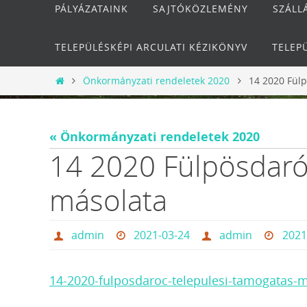
PÁLYÁZATAINK
SAJTÓKÖZLEMÉNY
SZÁLL
TELEPÜLÉSKÉPI ARCULATI KÉZIKÖNYV
TELEP
Otthon
Önkormányzati rendeletek 2020
14 2020 Fül
« Önkormányzati rendeletek 2020
14 2020 Fülpösdaró
másolata
admin
2021-03-24
admin
2021
14-2020-fulposdaroc-telepulesi-tamogatas-