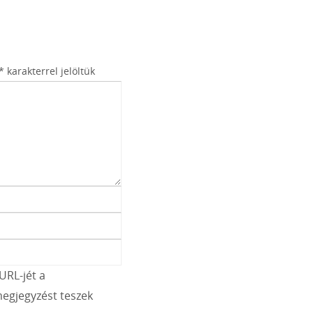
*
karakterrel jelöltük
URL-jét a
egjegyzést teszek