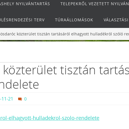
ÁSHELY NYILVÁNTARTÁS
TELEPEKRŐL VEZETETT NYILVÁ
ÜLÉSRENDEZÉSI TERV
TÚRAÁLLOMÁSOK
VÁLASZTÁS
ösdaróc közterület tisztán tartásáról elhagyott hulladékról szóló r
özterület tisztán tartás
endelete
-11-21
0
arol-elhagyott-hulladekrol-szolo-rendelete