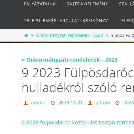
PÁLYÁZATAINK
SAJTÓKÖZLEMÉNY
SZÁLL
TELEPÜLÉSKÉPI ARCULATI KÉZIKÖNYV
TELEP
Otthon
Önkormányzati rendeletek - 2023
9 2023 Fülp
« Önkormányzati rendeletek – 2023
9 2023 Fülpösdaróc k
hulladékról szóló r
admin
2023-11-21
admin
2023
9-2023-fulposdaroc-kozterulet-tisztan-tartas