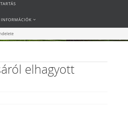
NTARTÁS
I INFORMÁCIÓK
endelete
áról elhagyott