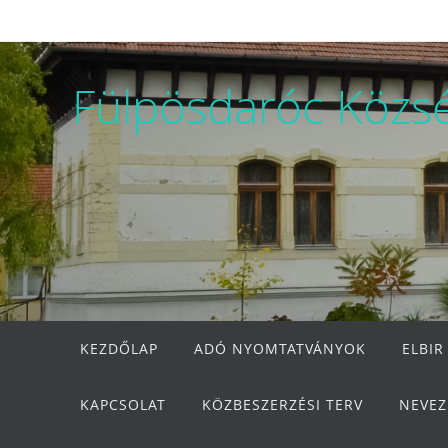
Megszakítás
Fülpösdaróc Közs
Megszakítás
KEZDŐLAP
ADÓ NYOMTATVÁNYOK
ELBIR
KAPCSOLAT
KÖZBESZERZÉSI TERV
NEVEZ