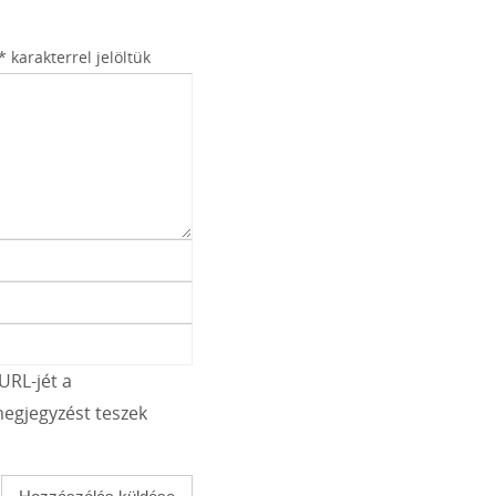
*
karakterrel jelöltük
URL-jét a
egjegyzést teszek