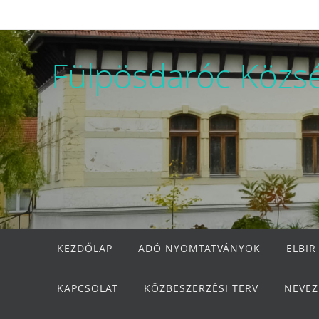
Megszakítás
Fülpösdaróc Közs
Megszakítás
KEZDŐLAP
ADÓ NYOMTATVÁNYOK
ELBIR
KAPCSOLAT
KÖZBESZERZÉSI TERV
NEVEZ