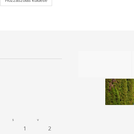
s
v
1
2