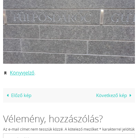
Könyvjelző
.
Előző kép
Következő kép
Vélemény, hozzászólás?
Az e-mail címet nem tesszük közzé.
A kötelező mezőket
*
karakterrel jelöltük