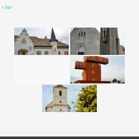
« ápr