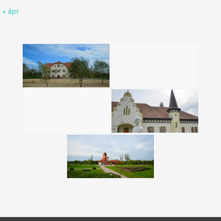
« ápr