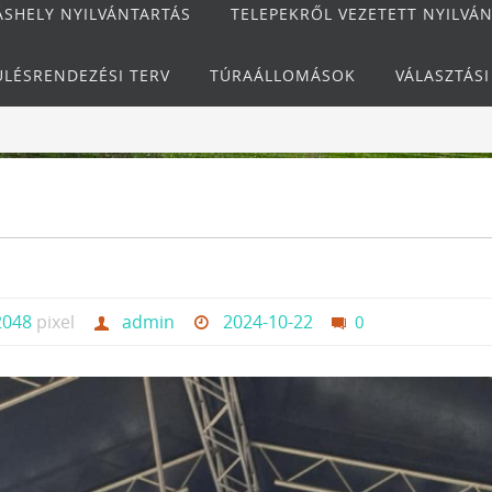
ÁSHELY NYILVÁNTARTÁS
TELEPEKRŐL VEZETETT NYILVÁ
ÜLÉSRENDEZÉSI TERV
TÚRAÁLLOMÁSOK
VÁLASZTÁS
2048
pixel
admin
2024-10-22
0