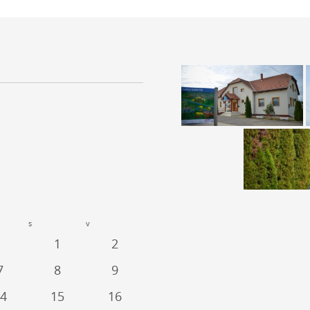
s
v
1
2
7
8
9
4
15
16