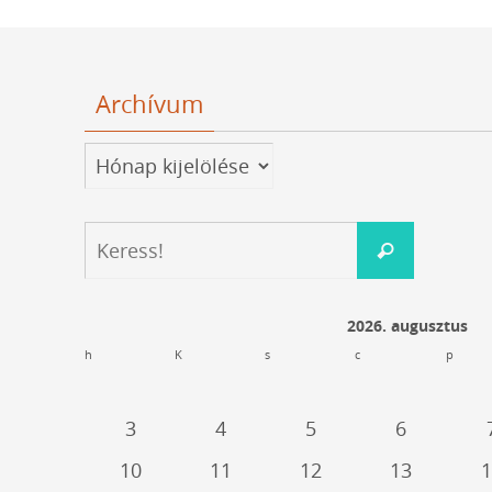
Archívum
Archívum
Keresés:
Keress!
2026. augusztus
h
K
s
c
p
3
4
5
6
10
11
12
13
1