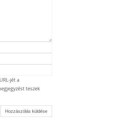
URL-jét a
egjegyzést teszek