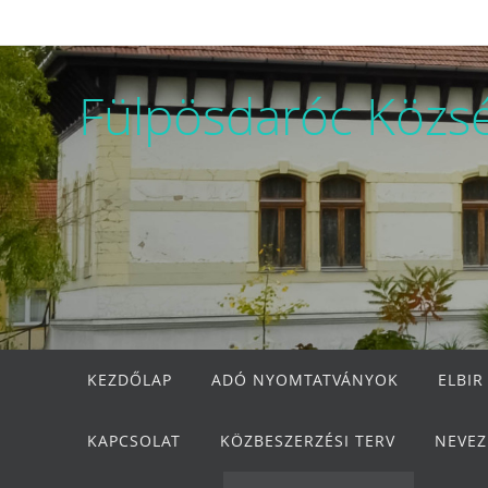
Megszakítás
Fülpösdaróc Közs
Megszakítás
KEZDŐLAP
ADÓ NYOMTATVÁNYOK
ELBIR
KAPCSOLAT
KÖZBESZERZÉSI TERV
NEVEZ