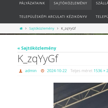
PÁLYÁZATAINK
SAJTÓKÖZLEMÉNY
SZÁLL
TELEPÜLÉSKÉPI ARCULATI KÉZIKÖNYV
TELEP
Otthon
Sajtóközlemény
K_zqYyGf
« Sajtóközlemény
K_zqYyGf
admin
2024-10-22
Teljes méret
1536 × 