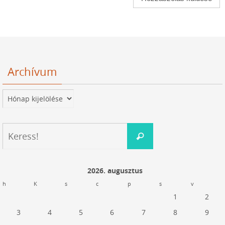
Archívum
Archívum
Keresés:
Keress!
2026. augusztus
h
K
s
c
p
s
v
1
2
3
4
5
6
7
8
9