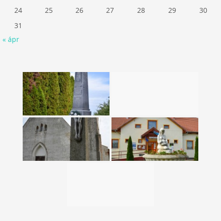
24
25
26
27
28
29
30
31
« ápr