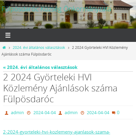
Megszakítás
Fülpösdaróc Község Önkormányzata
Otthon
2024. évi általános választások
2 2024 Györteleki HVI Közlemény
Ajánlások száma Fülpösdaróc
« 2024. évi általános választások
2 2024 Györteleki HVI
Közlemény Ajánlások száma
Fülpösdaróc
0
admin
2024-04-04
admin
2024-04-04
2-2024-gyorteleki-hvi-kozlemeny-ajanlasok-szama-