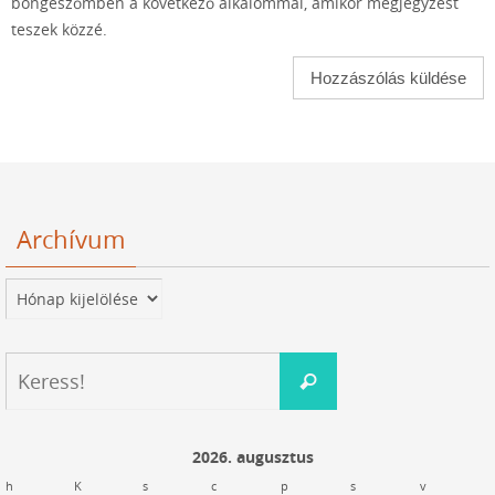
böngészőmben a következő alkalommal, amikor megjegyzést
teszek közzé.
Archívum
Archívum
Keresés:
Keress!
2026. augusztus
h
K
s
c
p
s
v