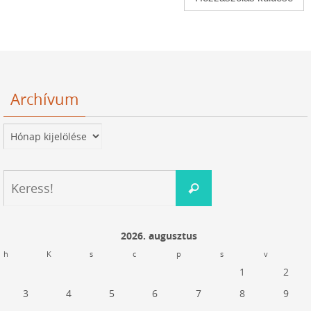
Archívum
Archívum
Keresés:
Keress!
2026. augusztus
h
K
s
c
p
s
v
1
2
3
4
5
6
7
8
9