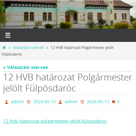
Megszakítás
Fülpösdaróc Község Önkormányzata
Otthon
Választási szervek
12 HVB határozat Polgármester jelölt
Fülpösdaróc
« Választási szervek
12 HVB határozat Polgármester
jelölt Fülpösdaróc
0
admin
2024-05-15
admin
2024-05-15
12-hvb-hatarozat-polgarmester-jelolt-fulposdaroc