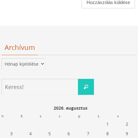
Archívum
Archívum
Keresés:
Keress!
2026. augusztus
h
K
s
c
p
s
v
1
2
3
4
5
6
7
8
9