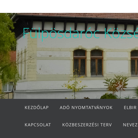
Megszakítás
Fülpösdaróc Közs
Megszakítás
KEZDŐLAP
ADÓ NYOMTATVÁNYOK
ELBIR
KAPCSOLAT
KÖZBESZERZÉSI TERV
NEVEZ