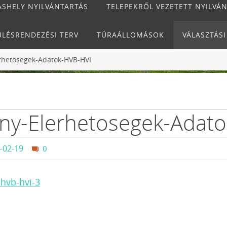
ÁSHELY NYILVÁNTARTÁS
TELEPEKRŐL VEZETETT NYILVÁ
ÜLÉSRENDEZÉSI TERV
TÚRAÁLLOMÁSOK
VÁLASZTÁS
erhetosegek-Adatok-HVB-HVI
eny-Elerhetosegek-Adat
-02-19
0
-hvb-hvi-3