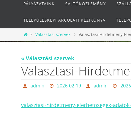
PÁLYÁZATAINK
SAJTÓKÖZLEMÉNY
SZÁLL
TELEPÜLÉSKÉPI ARCULATI KÉZIKÖNYV
TELEP
Otthon
Választási szervek
Valasztasi-Hirdetmeny-El
« Választási szervek
Valasztasi-Hirdetm
admin
2026-02-19
admin
2026
valasztasi-hirdetmeny-elerhetosegek-adatok