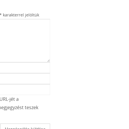
*
karakterrel jelöltük
URL-jét a
egjegyzést teszek