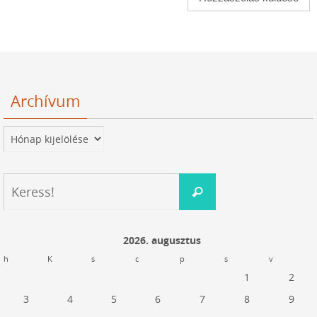
Archívum
Archívum
Keresés:
Keress!
2026. augusztus
h
K
s
c
p
s
v
1
2
3
4
5
6
7
8
9