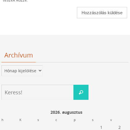
teszek közzé.
Archívum
Archívum
Keresés:
Keress!
2026. augusztus
h
K
s
c
p
s
v
1
2