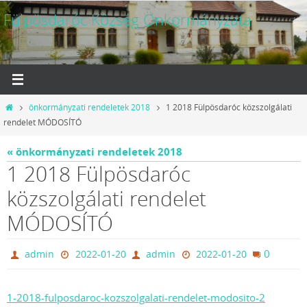
Megszakítás
Fülpösdaróc Község Önkormányzata
Otthon
önkormányzati rendeletek 2018
1 2018 Fülpösdaróc közszolgálati
rendelet MÓDOSÍTÓ
« önkormányzati rendeletek 2018
1 2018 Fülpösdaróc
közszolgálati rendelet
MÓDOSÍTÓ
0
admin
2022-01-20
admin
2022-01-20
1-2018-fulposdaroc-kozszolgalati-rendelet-modosito-2